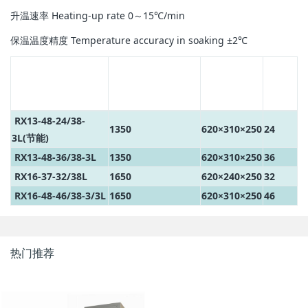
升温速率 Heating-up rate 0～15℃/min
保温温度精度 Temperature accuracy in soaking ±2℃
使用温度(℃)
炉膛尺寸
功率
型号/参数
Working
(mm)
(kW)
Model/Specification
temperature
Hearth size
Power
RX13-48-24/38-
1350
620×310×250
24
3L(节能)
RX13-48-36/38-3L
1350
620×310×250
36
RX16-37-32/38L
1650
620×240×250
32
RX16-48-46/38-3/3L
1650
620×310×250
46
热门推荐